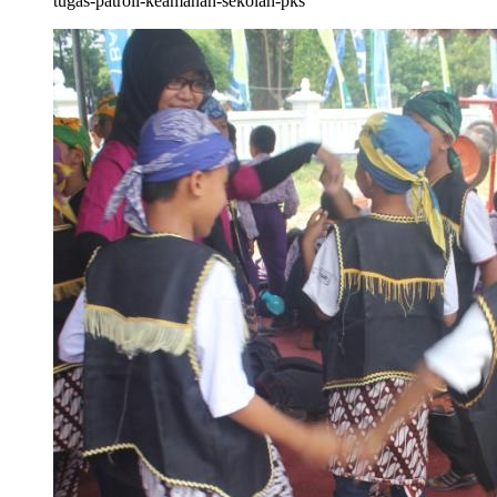
tugas-patroli-keamanan-sekolah-pks