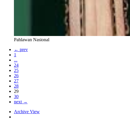
Pahlawan Nasional
← prev
1
...
24
25
26
27
28
29
30
next →
Archive View